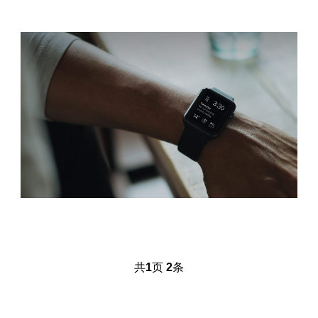
共
1
页
2
条